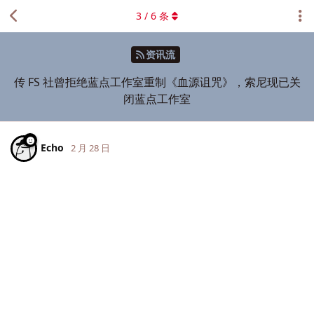
3
/
6
条
资讯流
传 FS 社曾拒绝蓝点工作室重制《血源诅咒》，索尼现已关
闭蓝点工作室
Echo
2 月 28 日