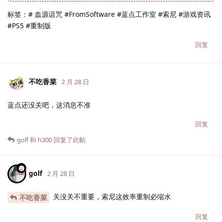
标签：# 血源诅咒 #FromSoftware #蓝点工作室 #索尼 #游戏资讯
#PS5 #重制版
回复
不吃香菜
2 月 28 日
蓝点还没关吧，这消息不准
回复
golf
和
h300
回复了此帖
golf
2 月 28 日
关没关不重要，索尼这效率重制必缩水
不吃香菜
回复