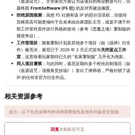
《血源诅咒》。尽管索尼方面认为该项目的商业数据可行，但
最终因
FromSoftware (FS 社)
的反对而被迫搁置。
拒绝原因推测
：虽然 FS 社拥有该 IP 的部分话语权，但据传
宫崎英高可能更倾向于在未来由自家团队主导，或是不满于外
部工作室对原作设计风格的改动（参考《恶魔之魂》重制版的
视觉争议）。
工作室现状
：随着重制计划及其他多个项目（如《战神》衍生
作）被否决，索尼已于 2026 年 2 月正式宣布
关闭蓝点工作
室
，这意味着玩家期待已久的 “名家重制版” 几乎化为泡影。
同人项目遭禁
：与此同时，索尼近期向多个粉丝自制项目（如
《血源诅咒：顶视角竞技场》）发出了律师函，严格封锁了该
IP 的任何非官方衍生作品。
相关资源参考
提示：以下包含该事件的详细调查报告及相关外媒原文链接。
回复
并刷新后可见