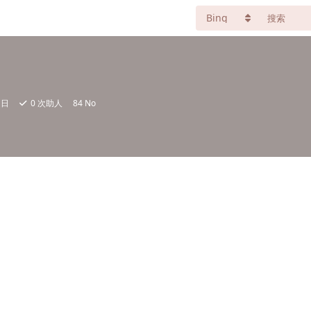
1日
0
次助人
84 No