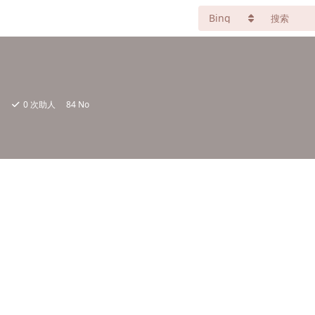
日
0
次助人
84 No