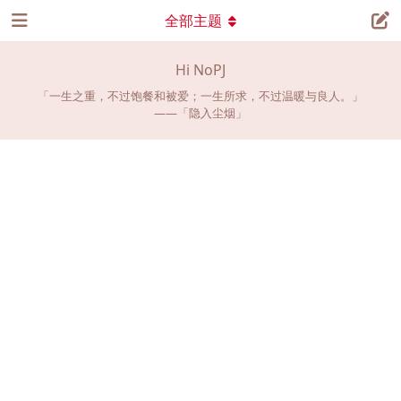
全部主题
Hi NoPJ
「
一生之重，不过饱餐和被爱；一生所求，不过温暖与良人。
」
——「
隐入尘烟
」