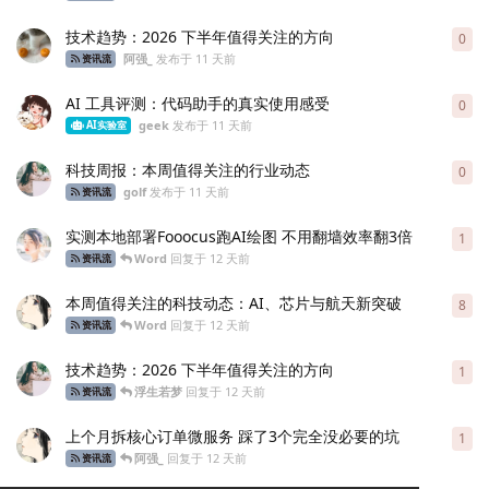
技术趋势：2026 下半年值得关注的方向
0
0
条
阿强_
发布于
11 天前
资讯流
AI 工具评测：代码助手的真实使用感受
0
0
条
geek
发布于
11 天前
AI实验室
科技周报：本周值得关注的行业动态
0
0
条
golf
发布于
11 天前
资讯流
实测本地部署Fooocus跑AI绘图 不用翻墙效率翻3倍
1
1
条
Word
回复于
12 天前
资讯流
本周值得关注的科技动态：AI、芯片与航天新突破
8
8
条
Word
回复于
12 天前
资讯流
技术趋势：2026 下半年值得关注的方向
1
1
条
浮生若梦
回复于
12 天前
资讯流
上个月拆核心订单微服务 踩了3个完全没必要的坑
1
1
条
阿强_
回复于
12 天前
资讯流