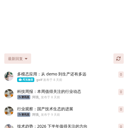
最新回复
多模态应用：从 demo 到生产还有多远
0
0
条
golf
发布于
8 天前
AI实验室
科技周报：本周值得关注的行业动态
0
0
条
阿强_
发布于
8 天前
资讯流
行业观察：国产技术生态的进展
0
0
条
阿强_
发布于
9 天前
资讯流
技术趋势：2026 下半年值得关注的方向
0
0
条