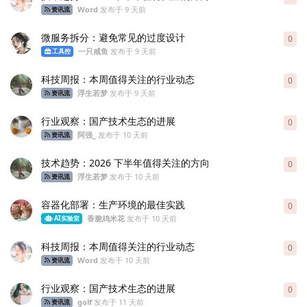
Word
发布于
9 天前
资讯流
微服务拆分：避免常见的过度设计
0
0
条
一只咸鱼
发布于
9 天前
工具控
科技周报：本周值得关注的行业动态
0
0
条
浮生若梦
发布于
9 天前
资讯流
行业观察：国产技术生态的进展
0
0
条
阿强_
发布于
10 天前
资讯流
技术趋势：2026 下半年值得关注的方向
0
0
条
浮生若梦
发布于
10 天前
资讯流
容器化部署：生产环境的最佳实践
0
0
条
香脆鸡米花
发布于
10 天前
AI实验室
科技周报：本周值得关注的行业动态
0
0
条
Word
发布于
10 天前
资讯流
行业观察：国产技术生态的进展
0
0
条
golf
发布于
11 天前
资讯流