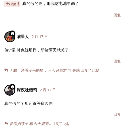
真的假的啊，那我这电池早崩了
golf
回复
喵星人
2 月 17 日
估计到时也就那样，新鲜两天就关了
回复
无眠
、
爱看发呆的猫
，
只会追剧君
与
失眠
回复了此帖
深夜吐槽鸭
2 月 17 日
真的假的？那还得等多久啊
回复
爱看奶茶子
和
今天奶茶..
回复了此帖