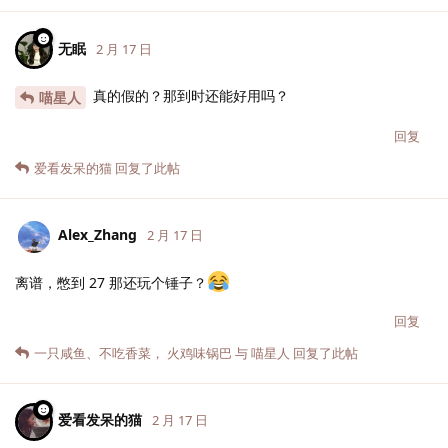
无眠
2 月 17 日
真的假的？那到时还能好用吗？
喵星人
回复
爱看发呆的猫
回复了此帖
Alex_Zhang
2 月 17 日
离谱，憋到 27 那还玩个锤子？
回复
一只咸鱼
、
不吃香菜
，
火鸡味锅巴
与
喵星人
回复了此帖
爱看发呆的猫
2 月 17 日